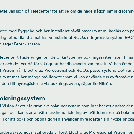
ter Jansson på Telecenter för att se om de hade någon lämplig lösnin
rbete med Byggebo och har installerat såväl passersystem, kodlås och p
astigheter. Bland annat har vi installerat RCO:s integrerade system 
, säger Peter Jansson.
ecenter tittade vi igenom de olika typer av bokningssystem som finns
r och det var därför viktigt att handhavandet var enkelt. Vi bestämde os
l Vision från Electrolux Professional och RCO:s passersystem. Det var e
m systemet har många möjligheter som vi kan använda oss av framöver. 
en till hyresgästerna via bokningstavlan, säger Bo Nilsén.
bokningssystem
al Vision är ett elektroniskt bokningssystem som innebär att endast de
ttstugan och kan starta tvättmaskinen. Bokning av tvättiden sker på bokni
n. För att boka och öppna dörren använder hyresgästen sin nyckelbricka
ärdera systemet installerade vi först Electrolux Professional Vision i en