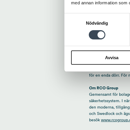
med annan information som du 
vi räknar med att kunn
Samtyckesval
– Det här projektet ä
Nödvändig
effektiviserar och spa
ytterligare ett antal 
Om RCO Security
RCO Security utvecklar
Avvisa
man nära kunden för a
säkerhetssystem för sty
för en enda dörr. För
Om RCO Group
Gemensamt för bolagen 
säkerhetssystem. I nä
den moderna, tillgäng
och Swedlock och ägs 
besök
www.rcogroup.