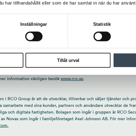
har tillhandahållit eller som de har samlat in när du har använt 
a räkna hem den på fem till sex år, säger Bo Nilsén.
r ett bra exempel på där man med hjälp av ny teknik kan få en trygg mi
Inställningar
Statistik
rar pengar. På Byggebo är man så nöjda med den här lösningen att vi nu
Electrolux Professional Vision i ett annat bostadsområde, avslutar Peter
, tillverkar och säljer tjänster och produkter inom passersystem och l
Tillåt urval
tt förstå behoven och tillsammans utveckla rätt system. Från stora int
rning av tillgång, passage och inbrottslarm i flera fastigheter spridda ö
 mer information vänligen besök
www.rco.se
.
i RCO Group är att de utvecklar, tillverkar och säljer tjänster och pr
ra samarbete med sina kunder, partners och användare utvecklar de fra
liga och digitala fastigheten. Bolagen som ingår i gruppen är RCO Secu
av Novax som ingår i familjeföretaget Axel Johnson AB. För mer info
com.