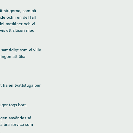
ättstugorna, som på
de och i en del fall
del maskiner och vi
is ett slöseri med
 samtidigt som vi ville
ningen att öka
t ha en tvättstuga per
ugor togs bort.
ligen användes så
ika bra service som
.