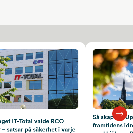
Så skapade U
aget IT-Total valde RCO
framtidens idr
 – satsar på säkerhet i varje