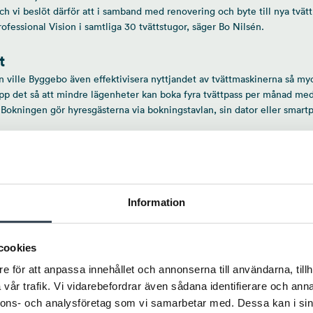
 och vi beslöt därför att i samband med renovering och byte till nya tvä
rofessional Vision i samtliga 30 tvättstugor, säger Bo Nilsén.
t
 ville Byggebo även effektivisera nyttjandet av tvättmaskinerna så my
upp det så att mindre lägenheter kan boka fyra tvättpass per månad me
 Bokningen gör hyresgästerna via bokningstavlan, sin dator eller smart
emet fungerar jättebra. Systemet installerades för cirka två år sedan 
 vi full kontroll och vet att det endast är behöriga som tvättar.
esgästerna att miljön i tvättstugan blivit tryggare. Nu är man säker på
n under ens tvättid och slipper onödiga konfrontationer med grannar. 
Information
r enkelt att boka, vilket är viktigt.
cookies
 vi i och med denna effektivisering minska våra kostnader. Vi minskade
er, vilket innebar minskade inköpskostnader och framtida servicekostna
e för att anpassa innehållet och annonserna till användarna, tillh
å den effekten att det blivit snyggare och bättre ordning i tvättstugor
vår trafik. Vi vidarebefordrar även sådana identifierare och anna
iner och ett effektivare nyttjande innebär också lägre kostnader för el 
nnons- och analysföretag som vi samarbetar med. Dessa kan i sin
ch vår ekonomi. Sammantaget så har det här varit en mycket bra invest