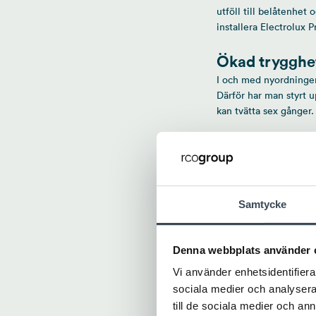
utföll till belåtenhet
installera Electrolux P
Ökad trygghe
I och med nyordningen
Därför har man styrt 
kan tvätta sex gånger.
– Det nya bokningssyst
med resultatet. Nu har
Samtidigt upplever hyr
komma in i tvättstuga
Samtycke
hyresgästerna att det ä
Denna webbplats använder 
– För vår del lyckades
90 till 30 tvättmaskin
Vi använder enhetsidentifierar
tidsbokningen har ocks
sociala medier och analysera 
sig mer nu. Färre mask
till de sociala medier och a
bra både för miljön o