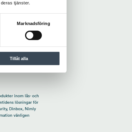
deras tjänster.
ljö samtidigt som man
Marknadsföring
 även installerat
 Jansson.
armsystem. Här jobbar
Tillåt alla
egrerade
ver landet, till kodlås
odukter inom lås- och
mtidens lösningar för
rity, Dinbox, Nimly
rmation vänligen