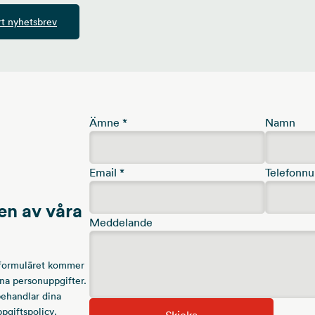
t nyhetsbrev
Ämne
*
Namn
Email
*
Telefonn
en av våra
Meddelande
ktformuläret kommer
ina personuppgifter.
behandlar dina
pgiftspolicy
.