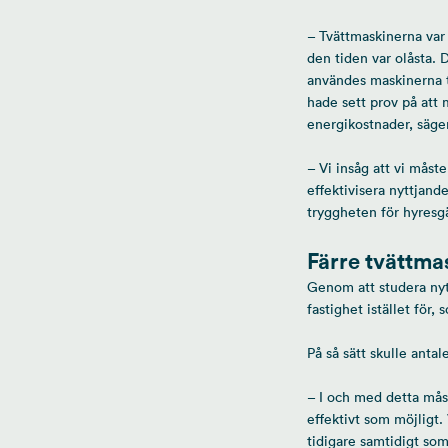
– Tvättmaskinerna var
den tiden var olåsta. 
användes maskinerna ti
hade sett prov på att
energikostnader, säger
– Vi insåg att vi måst
effektivisera nyttjand
tryggheten för hyresg
Färre tvättma
Genom att studera nyt
fastighet istället för
På så sätt skulle antal
– I och med detta mås
effektivt som möjligt. 
tidigare samtidigt som