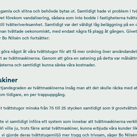
 gamla och slitna och behövde bytas ut. Samtidigt hade vi problem i tv
Det förekom vandalisering, sådana som inte bodde i fastigheterna tvätta
ll tvätteriverksamhet. Samtidigt var det väldigt låg beläggning på en 
 man tvättade oekonomiskt, med endast några få plagg åt gången. Givetv
 Bo Nilsén och fortsätter:
e göra något åt våra tvättstugor för att få mer ordning över användandet
et av tvättmaskinerna. Genom att göra en satsning på detta var målsätt
ästerna och samtidigt kunna sänka våra kostnader.
skiner
tjandegraden av tvättmaskinerna insåg man att det skulle räcka med at
, som tidigare, en per trappuppgång.
et tvättstugor minska från 75 till 25 stycken samtidigt som 9 grovtvättst
te vi samtidigt införa ett system som innebar att tvättmaskinerna verk
Vi ville ju, trots färre antal tvättmaskiner, kunna erbjuda våra kunder l
 vi gjorde deras tvättstugemiljö mer trygg och trivsam, säger Bo Nilsén