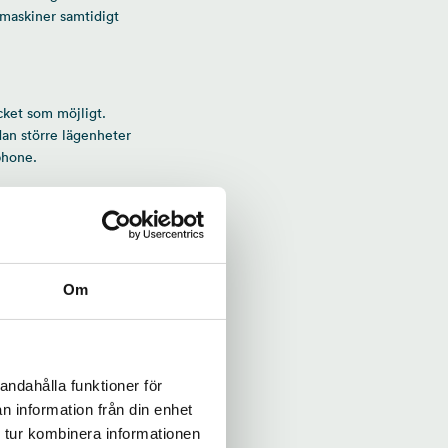
ttmaskiner samtidigt
cket som möjligt.
dan större lägenheter
phone.
och vi är mycket nöjda
 att ingen annan kan
Dessutom tycker
Om
 maskinparken, från
der. Den styrda
andahålla funktioner för
na. Hyresgästerna bryr
n information från din enhet
och vatten vilket är
 tur kombinera informationen
ering för Byggebo och