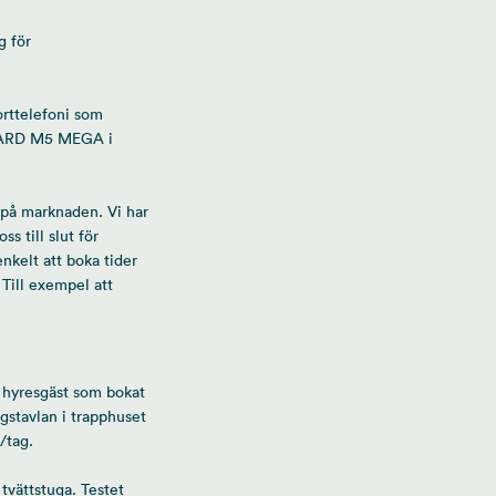
g för
orttelefoni som
R-CARD M5 MEGA i
 på marknaden. Vi har
s till slut för
nkelt att boka tider
Till exempel att
n hyresgäst som bokat
ngstavlan i trapphuset
/tag.
 tvättstuga. Testet