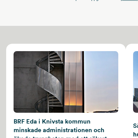
BRF Eda i Knivsta kommun
S
minskade administrationen och
h