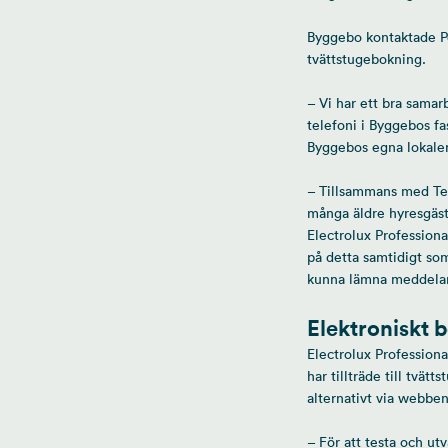
Byggebo kontaktade Pe
tvättstugebokning.
– Vi har ett bra sama
telefoni i Byggebos f
Byggebos egna lokaler
– Tillsammans med Tel
många äldre hyresgäste
Electrolux Professiona
på detta samtidigt so
kunna lämna meddeland
Elektroniskt 
Electrolux Profession
har tillträde till tvä
alternativt via webbe
– För att testa och utv