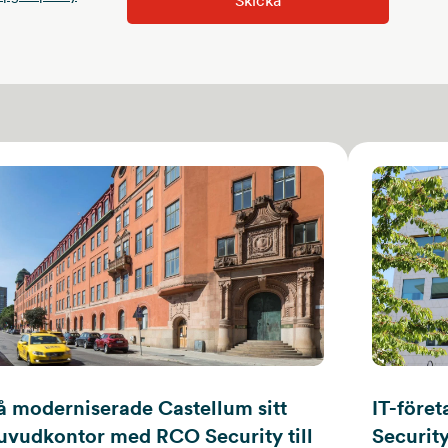
Skicka
å moderniserade Castellum sitt
IT-föret
uvudkontor med RCO Security till
Security