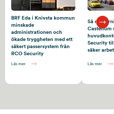
BRF Eda i Knivsta kommun
Så modern
minskade
Castellum s
administrationen och
huvudkont
ökade tryggheten med ett
Security ti
säkert passersystem från
säker arbet
RCO Security
Läs mer
Läs mer