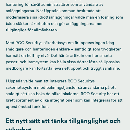
hantering för såväl administratörer som användare av
anläggningarna. När Uppsala kommun beslutade att
modernisera sina idrottsanläggningar valde man en lösning som
både stärker säkerheten och gör anläggningarna mer
tillgängliga för allmänheten.
Med RCO Securitys säkerhetssystem är inpasseringen idag
smidigare och hanteringen enklare – samtidigt som tryggheten
har nått en helt ny nivå. Det här är artikeln om hur smarta
passer- och larmsystem kan hålla vissa dörrar låsta så Uppsalas
medborgare kan fortsätta leva i ett öppet och tryggt samhälle.
I Uppsala valde man att integrera RCO Securitys
säkerhetssystem med bokningstjänster så användarna på ett
smidigt sätt kan boka de olika lokalerna. RCO Security har ett
brett sortiment av olika integrationer som kan integreras för att
uppnå önskad funktion.
Ett nytt sätt att tänka tillgänglighet och
säkerhet