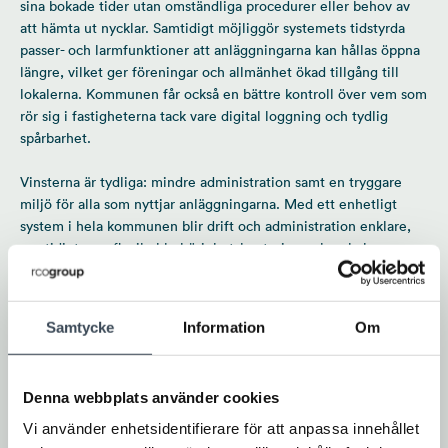
sina bokade tider utan omständliga procedurer eller behov av
att hämta ut nycklar. Samtidigt möjliggör systemets tidstyrda
passer- och larmfunktioner att anläggningarna kan hållas öppna
längre, vilket ger föreningar och allmänhet ökad tillgång till
lokalerna. Kommunen får också en bättre kontroll över vem som
rör sig i fastigheterna tack vare digital loggning och tydlig
spårbarhet.
Vinsterna är tydliga: mindre administration samt en tryggare
miljö för alla som nyttjar anläggningarna. Med ett enhetligt
system i hela kommunen blir drift och administration enklare,
samtidigt som flexibel behörighetshantering och enkel
tilldelning av tillfälliga behörigheter ger ökad
användarvänlighet. Investeringen bidrar till bättre service, en
smart och hållbar lösning för framtidens kommunala fastigheter.
Samtycke
Information
Om
Om RCO Security
Denna webbplats använder cookies
RCO Security utvecklar, tillverkar och säljer tjänster och
produkter inom passersystem och larmsystem i Sverige. Vi
Vi använder enhetsidentifierare för att anpassa innehållet
jobbar nära kunden för att förstå behoven och tillsammans