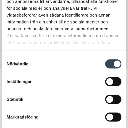
och annonserna till användarna, tillhandahålla funktioner
utveckla rätt system. Från stora integrerade säkerhetssystem för
för sociala medier och analysera vår trafik. Vi
styrning av tillgång, passage och inbrottslarm i flera fastigheter
vidarebefordrar även sådana identifierare och annan
spridda över landet, till kodlås för en enda dörr. För mer
information från din enhet till de sociala medier och
information vänligen besök
www.rco.se.
annons- och analysföretag som vi samarbetar med.
Dessa kan i sin tur kombinera informationen med annan
information som du har tillhandahållit eller som de har
samlat in när du har använt deras tjänster.
Prenumera på vårt nyhetsbrev
Samtyckesval
Nödvändig
Inställningar
Statistik
Marknadsföring
Bli kontaktad av en av våra