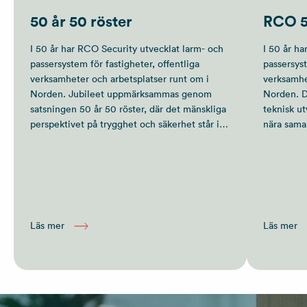
50 år 50 röster
RCO 5
I 50 år har RCO Security utvecklat larm- och
I 50 år h
passersystem för fastigheter, offentliga
passersyst
verksamheter och arbetsplatser runt om i
verksamhe
Norden. Jubileet uppmärksammas genom
Norden. D
satsningen 50 år 50 röster, där det mänskliga
teknisk u
perspektivet på trygghet och säkerhet står i
nära sama
centrum.
i en ständ
Läs mer
Läs mer