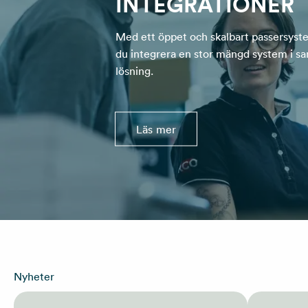
INTEGRATIONER
Med ett öppet och skalbart passersyst
du integrera en stor mängd system i 
lösning.
Läs mer
Nyheter