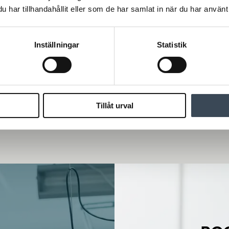
har tillhandahållit eller som de har samlat in när du har använt 
å moderniserade Castellum sitt
IT-föret
uvudkontor med RCO Security till
Security
n smidig och säker arbetsplats
detalj
Inställningar
Statistik
äs mer
Läs mer
Tillåt urval