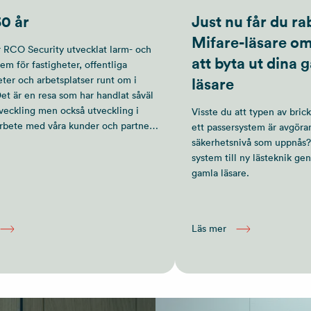
0 år
Just nu får du ra
Mifare-läsare om
ar RCO Security utvecklat larm- och
att byta ut dina
em för fastigheter, offentliga
ter och arbetsplatser runt om i
läsare
et är en resa som har handlat såväl
tveckling men också utveckling i
Visste du att typen av bric
rbete med våra kunder och partners
ett passersystem är avgöra
igt föränderlig omvärld.
säkerhetsnivå som uppnås?
system till ny lästeknik ge
gamla läsare.
Läs mer