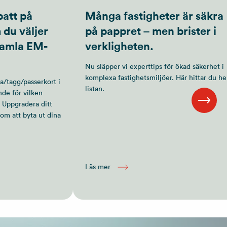
batt på
Många fastigheter är säkra
 du väljer
på pappret – men brister i
 gamla EM-
verkligheten.
Nu släpper vi experttips för ökad säkerhet i
komplexa fastighetsmiljöer. Här hittar du he
ka/tagg/passerkort i
listan.
nde för vilken
 Uppgradera ditt
nom att byta ut dina
Läs mer