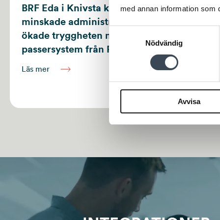
BRF Eda i Knivsta kommun
med annan information som du 
S
minskade administrationen och
h
Samtyckesval
ökade tryggheten med ett säkert
e
Nödvändig
passersystem från RCO Security
Läs mer
L
Avvisa