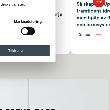
Så skapade U
deras tjänster.
aget IT-Total valde RCO
framtidens idr
 – satsar på säkerhet i varje
med hjälp av 
Marknadsföring
och larmsyst
Läs mer
Tillåt alla