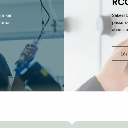
RC
em kan
Säkerstä
samma
passers
accessb
Läs