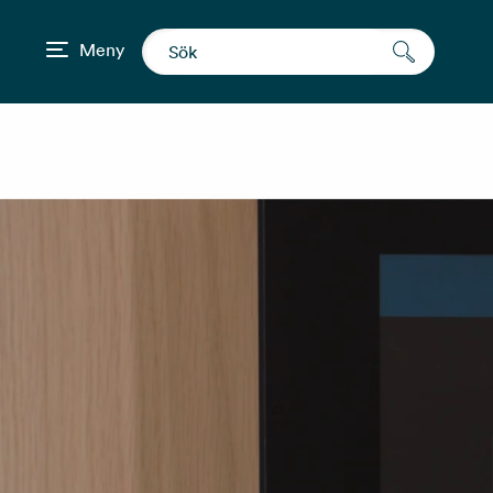
Meny
Säkra passersystem och larmsy