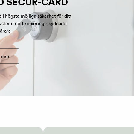
O SECUR-CARD
ll högsta möjliga säkerhet för ditt
ystem med kopieringsskyddade
ärare
 mer