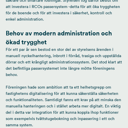
säkrare och smartare lösningar. Styrelsen tog därför beslut om
att investera i RCOs passersystem -detta för att öka tryggheten
för de boende och för att investera i säkerhet, kontroll och
enkel administration.
Behov av modern administration och
ökad trygghet
För ett par år sen bestod en stor del av styrelsens ärenden i
manuell nyckelhantering, inbrott i förråd, trasiga och uppställda
dörrar och ett krångligt administrationssystem. Det stod klart att
det befintliga passersystemet inte längre mötte föreningens
behov.
Föreningen hade som ambition att ta ett helhetsgrepp om
fastighetens digitalisering för att kunna säkerställa säkerheten
och funktionaliteten. Samtidigt fanns ett krav på att minska den
manuella hanteringen och i stället arbeta mer digitalt. En viktig
del i detta var integration för att kunna koppla ihop funktioner
som exempelvis tvättstugebokning och inpassering i ett och
samma system.