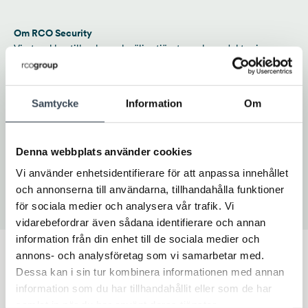
Om RCO Security
Vi utvecklar, tillverkar och säljer tjänster och produkter inom
passersystem och larmsystem i Sverige. Vi jobbar nära kunden
för att förstå behoven och tillsammans utveckla rätt system.
Från stora integrerade säkerhetssystem för styrning av tillgång,
Samtycke
Information
Om
passage och inbrottslarm i flera fastigheter spridda över landet,
till kodlås för en enda dörr. För mer information vänligen
besök
www.rco.se.
Denna webbplats använder cookies
Vi använder enhetsidentifierare för att anpassa innehållet
Prenumera på vårt nyhetsbrev
och annonserna till användarna, tillhandahålla funktioner
för sociala medier och analysera vår trafik. Vi
vidarebefordrar även sådana identifierare och annan
information från din enhet till de sociala medier och
annons- och analysföretag som vi samarbetar med.
Dessa kan i sin tur kombinera informationen med annan
information som du har tillhandahållit eller som de har
samlat in när du har använt deras tjänster.