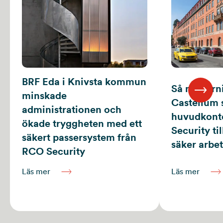
BRF Eda i Knivsta kommun
Så modern
minskade
Castellum s
administrationen och
huvudkont
ökade tryggheten med ett
Security ti
säkert passersystem från
säker arbet
RCO Security
Läs mer
Läs mer