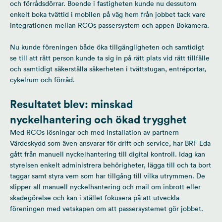
och förrådsdörrar. Boende i fastigheten kunde nu dessutom
enkelt boka tvättid i mobilen på väg hem från jobbet tack vare
integrationen mellan RCOs passersystem och appen Bokamera.
Nu kunde föreningen både öka tillgängligheten och samtidigt
se till att rätt person kunde ta sig in på rätt plats vid rätt tillfälle
och samtidigt säkerställa säkerheten i tvättstugan, entréportar,
cykelrum och förråd.
Resultatet blev: minskad
nyckelhantering och ökad trygghet
Med RCOs lösningar och med installation av partnern
Värdeskydd som även ansvarar för drift och service, har BRF Eda
gått från manuell nyckelhantering till digital kontroll. Idag kan
styrelsen enkelt administrera behörigheter, lägga till och ta bort
taggar samt styra vem som har tillgång till vilka utrymmen. De
slipper all manuell nyckelhantering och mail om inbrott eller
skadegörelse och kan i stället fokusera på att utveckla
föreningen med vetskapen om att passersystemet gör jobbet.