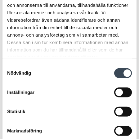
och annonserna till användarna, tillhandahålla funktioner
för sociala medier och analysera vår trafik. Vi
LOCKR
LOCKR
vidarebefordrar även sådana identifierare och annan
CYLINDER
CYLINDER
information från din enhet till de sociala medier och
LockR-CYL MIF83AS
LockR-CYL MIF85A
annons- och analysföretag som vi samarbetar med.
Dessa kan i sin tur kombinera informationen med annan
information som du har tillhandahållit eller som de har
samlat in när du har använt deras tjänster.
Samtyckesval
Nödvändig
Inställningar
LOCKR CABINET
LOCKR ROTARY
LockR-Cabinet MIF
SWITCH
Statistik
LockR-Rotaryswitch indoor MIF
Marknadsföring