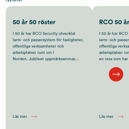
50 år 50 röster
RCO 50 å
I 50 år har RCO Security utvecklat
I 50 år har RCO 
larm- och passersystem för fastigheter,
larm- och passer
offentliga verksamheter och
offentliga verk
arbetsplatser runt om i
arbetsplatser ru
Norden. Jubileet uppmärksammas
en resa som har 
genom satsningen 50 år 50 röster, där
utveckling men o
det mänskliga perspektivet på trygghet
samarbete med 
och säkerhet står i centrum.
partners i en st
omvärld.
Läs mer
Läs mer