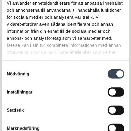
Vi använder enhetsidentifierare för att anpassa innehållet
och annonserna till användarna, tillhandahålla funktioner
för sociala medier och analysera vår trafik. Vi
vidarebefordrar även sådana identifierare och annan
information från din enhet till de sociala medier och
annons- och analysföretag som vi samarbetar med.
Bli kontaktad av en av våra
Dessa kan i sin tur kombinera informationen med annan
experter
information som du har tillhandahållit eller som de har
samlat in när du har använt deras tjänster.
I och med att du fyller i kontaktformuläret kommer vi att
Samtyckesval
registrera och behandla dina personuppgifter. För mer
Nödvändig
information om hur vi behandlar dina personuppgifter se
vår
personuppgiftspolicy
.
Ämne
*
Inställningar
Statistik
Namn
Marknadsföring