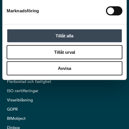
Nyhetsbrev
Marknadsföring
Tillåt alla
POPULÄRA LÄNKAR
Tillåt urval
Om oss
Kontakta oss
Avvisa
Kommersiella fastigheter och offentlig sektor
Flerbostad och fastighet
ISO certifieringar
Visselblåsning
GDPR
BIMobject
Dinbox