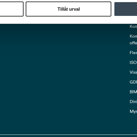
PO
Tillåt urval
Om 
Kon
Kom
off
Fle
ISO
Vis
GD
BIM
Din
My