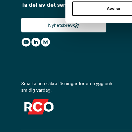
Ta del av det senaste från RCO!
Avvisa
Nyhetsbrev
Smarta och säkra lösningar för en trygg och
smidig vardag.