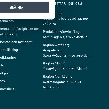
PULÄRA LÄNKAR
HÄR HITTAR DU OSS
Tillåt alla
oss
Huvudkontor
Gustav III:s boulevard 32, 169
takta oss
73 Solna
mersiella fastigheter och
Produktion/Service/Lager
entlig sektor
Kaminvägen 1, 176 77 Järfälla
rbostad och fastighet
Region Göteborg
 certifieringar
Arkipelagen
Stora Åvägen 21, 436 34 Askim
selblåsning
Region Malmö
PR
Ystadvägen 17, 214 30 Malmö
object
Region Norrköping
box
Svärmaregatan 3, 603 61
Norrköping
newsdesk