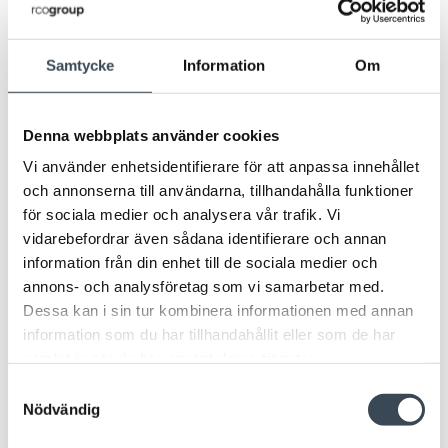
Samtycke
Information
Om
Denna webbplats använder cookies
TILLBEHÖR
Vi använder enhetsidentifierare för att anpassa innehållet
och annonserna till användarna, tillhandahålla funktioner
för sociala medier och analysera vår trafik. Vi
vidarebefordrar även sådana identifierare och annan
information från din enhet till de sociala medier och
annons- och analysföretag som vi samarbetar med.
Dessa kan i sin tur kombinera informationen med annan
information som du har tillhandahållit eller som de har
samlat in när du har använt deras tjänster.
DB
TILLBEHÖR
DB-50W Gen2 För Wiegandterminal
Samtyckesval
LÄSARE
Nödvändig
RK-1 RADIOKNAPP