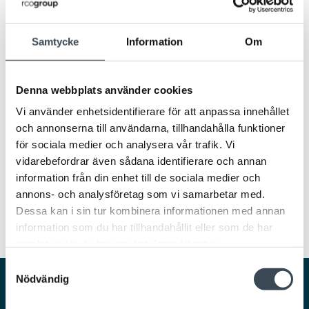
Beställningsnamn:
Nätaggregat AGG 24V 3A Mini
Samtycke
Information
Om
LADDA NER
Produktblad
Denna webbplats använder cookies
Vi använder enhetsidentifierare för att anpassa innehållet
och annonserna till användarna, tillhandahålla funktioner
för sociala medier och analysera vår trafik. Vi
vidarebefordrar även sådana identifierare och annan
information från din enhet till de sociala medier och
annons- och analysföretag som vi samarbetar med.
Dessa kan i sin tur kombinera informationen med annan
information som du har tillhandahållit eller som de har
samlat in när du har använt deras tjänster.
Samtyckesval
Nödvändig
Smarta och säkra lösningar för en trygg och
smidig vardag.