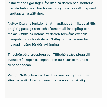
Installationen gör ingen åverkan på dörren och monteras
med de behör man har för vanlig cylinderfastsättning samt
handtagets fastsättning.
NoKey läsarens funktion är att handtaget är frikopplat tills
en giltig passage sker och eftersom all inkoppling och
mekanik finns på insidan av dörren försvåras eventuell
manipulation och sabotage. NoKey online-läsaren har
inbyggd ingång för dörravkänning.
Tillbehörspåse vredplugg och Tillbehörspåse plugg till
cylinderhål köper du separat och du hittar dem under
tillbehör nedan.
Viktigt: NoKey-läsarens två delar (inre och yttre) är av
säkerhetsskäl låsta mot varandra på elektronisk väg.