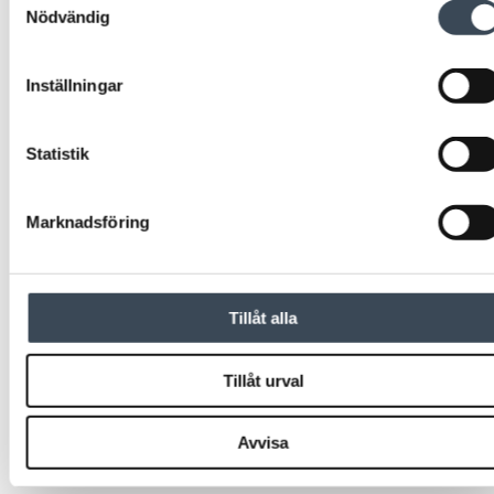
Nödvändig
TILLBEHÖR
TILLBEHÖR
NOKEY
NOKEY
Tillbehörspåse Vredplugg Nokey Gen2
Tillbehörspåse Plugg cylinderhål Nokey Gen2
Inställningar
Statistik
Marknadsföring
Tillåt alla
TILLBEHÖR
TILLBEHÖR
Tillåt urval
MONTAGE
MONTAGE
R-connect NK 13
R-CONNECT BA 13 Natur
Avvisa