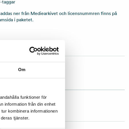
F-taggar
laddas ner från Mediearkivet och licensnummren finns på
msida i paketet.
:
20160112
Om
1972
amn:
RCO GO Gen2
andahålla funktioner för
n information från din enhet
ad
 tur kombinera informationen
deras tjänster.