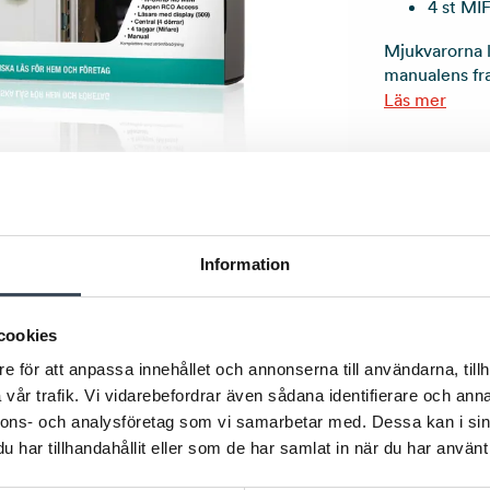
4 st MI
Mjukvarorna 
manualens fra
Läs mer
Artikelnummer
Information
E-nummer:
587
Beställningsn
cookies
e för att anpassa innehållet och annonserna till användarna, tillh
LADDA NER
vår trafik. Vi vidarebefordrar även sådana identifierare och anna
Produktbl
nnons- och analysföretag som vi samarbetar med. Dessa kan i sin
har tillhandahållit eller som de har samlat in när du har använt 