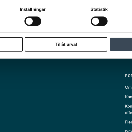
Inställningar
Statistik
Tillåt urval
PO
Om 
Kon
Kom
off
Fle
ISO