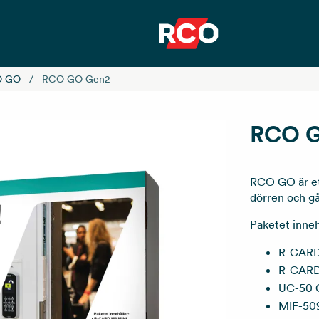
O GO
RCO GO Gen2
RCO 
RCO GO är et
dörren och gå
Paketet inneh
R-CARD 
R-CARD 
UC-50 G
MIF-509