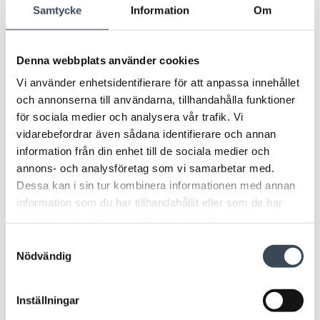
TEKNISK DATA
Samtycke
Information
Om
Teknisk data
Denna webbplats använder cookies
Vi använder enhetsidentifierare för att anpassa innehållet
Mått (BxHxD)
201 x 181 x 50 mm
och annonserna till användarna, tillhandahålla funktioner
Nettovikt
0,5
för sociala medier och analysera vår trafik. Vi
vidarebefordrar även sådana identifierare och annan
Används inte om
Ingångar
vibrationsdetektor ansluten
information från din enhet till de sociala medier och
annons- och analysföretag som vi samarbetar med.
Utgångar
1 reläutgång (Max 500mA)
Dessa kan i sin tur kombinera informationen med annan
Matningsspänning
12-30V DC
information som du har tillhandahållit eller som de har
samlat in när du har använt deras tjänster.
Max. 51 mA Normal drift 41
Strömförbrukning
mA @24VDC
Samtyckesval
Nödvändig
RS-485 (lokalbuss), CAN
Kommunikation
(systembuss) I2C (BT-xx)
Temperaturområde
+5°C till +60°C *
Inställningar