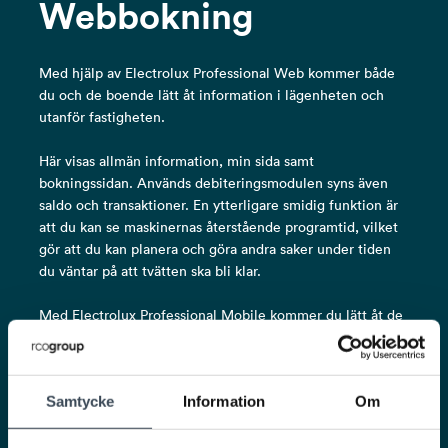
Webbokning
Med hjälp av Electrolux Professional Web kommer både
du och de boende lätt åt information i lägenheten och
utanför fastigheten.
Här visas allmän information, min sida samt
bokningssidan. Används debiteringsmodulen syns även
saldo och transaktioner. En ytterligare smidig funktion är
att du kan se maskinernas återstående programtid, vilket
gör att du kan planera och göra andra saker under tiden
du väntar på att tvätten ska bli klar.
Med Electrolux Professional Mobile kommer du lätt åt de
olika tjänsterna var du än befinner dig. Funktionerna är i
stort sett de samma som i webb-tjänsten, men med tillägg
av larm och realtidsbevakning. Du ställer själv in larmet
Samtycke
Information
Om
när du vill bli påmind om att tvätten är klar, och när det är
dags kommer en avisering i mobilen. Bokningsdelen i
Electrolux Professional Mobile kan även synkroniseras