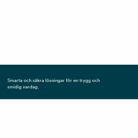
Smarta och säkra lösningar för en trygg och
smidig vardag.
Ta del av det senaste från RCO!