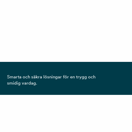
Smarta och säkra lösningar för en trygg och
smidig vardag.
Ta del av det senaste från RCO!