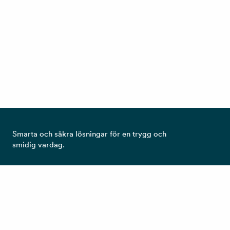
Smarta och säkra lösningar för en trygg och
smidig vardag.
Ta del av det senaste från RCO!