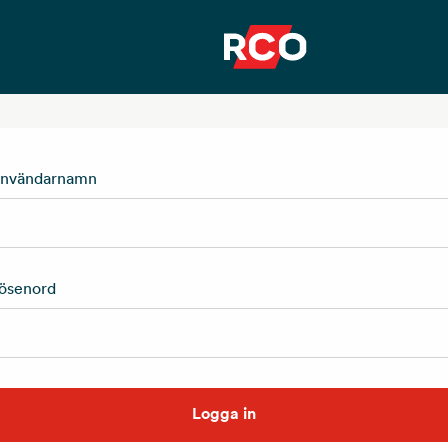
nvändarnamn
ösenord