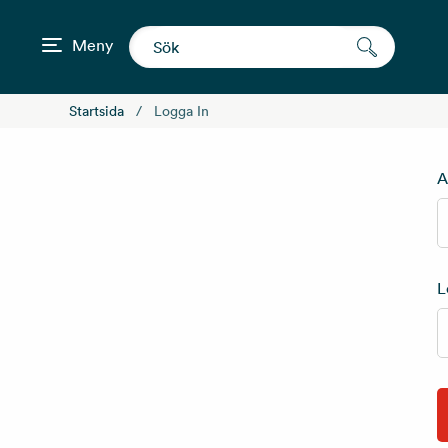
Meny
Startsida
Logga In
A
L