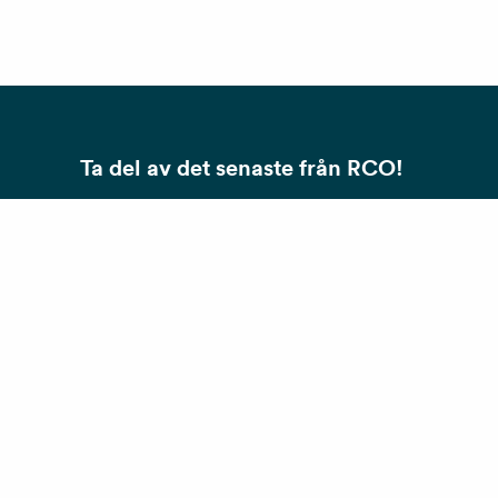
Ta del av det senaste från RCO!
Nyhetsbrev
Smarta och säkra lösningar för en trygg och
smidig vardag.