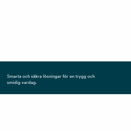
Smarta och säkra lösningar för en trygg och
smidig vardag.
Ta del av det senaste från RCO!