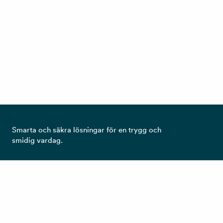
Smarta och säkra lösningar för en trygg och
smidig vardag.
Ta del av det senaste från RCO!