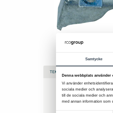
Samtycke
TEKNISK DATA
Denna webbplats använder 
Vi använder enhetsidentifierar
sociala medier och analysera 
Teknisk 
till de sociala medier och a
med annan information som du 
Nettovikt