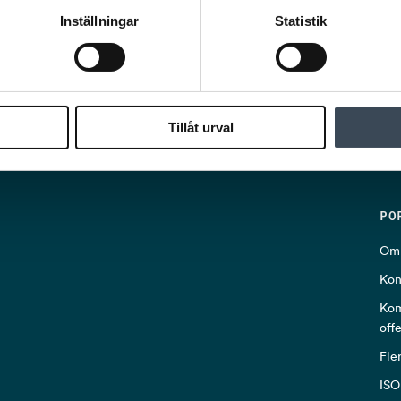
Inställningar
Statistik
Tillåt urval
PO
Om 
Kon
Kom
off
Fle
ISO