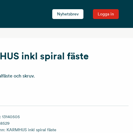
Nyhetsbrev
Logga in
S inkl spiral fäste
alfäste och skruv.
:
13140505
68529
amn:
KARMHUS inkl spiral fäste