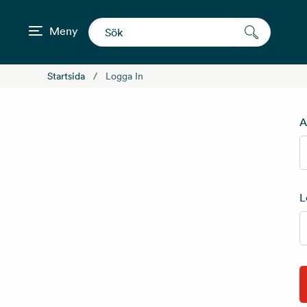
Meny
Startsida
Logga In
A
L