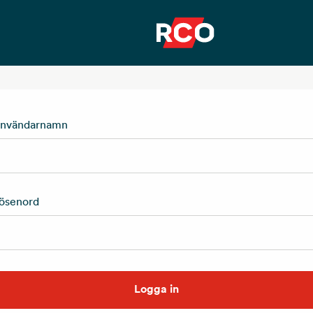
nvändarnamn
ösenord