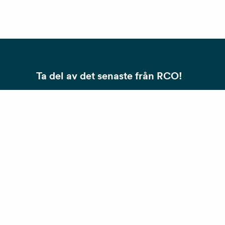
Ta del av det senaste från RCO!
Nyhetsbrev
Smarta och säkra lösningar för en trygg och
smidig vardag.